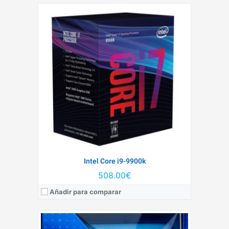
Litografía:
14 nm
Número de núcleos:
10
RAM Máxima compatible:
128 GB
Velocidad base:
3.7 GHz
TDP:
125 W
Ver detalles →
Intel Core i9-9900k
508.00€
Añadir para comparar