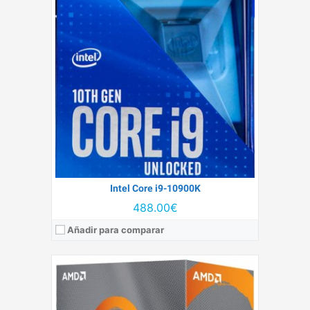
Litografía:
7nm FinFET
Número de núcleos:
16
RAM Máxima compatible:
32
Velocidad base:
3.5 GHz
TDP:
105 W
Ver detalles →
Intel Core i9-10900K
488.00€
Añadir para comparar