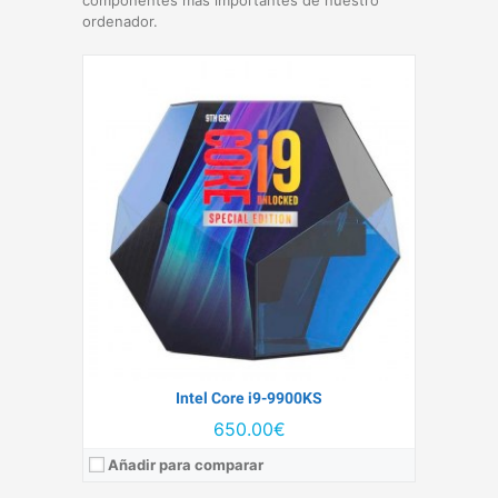
ordenador.
Litografía:
14 nm
Número de núcleos:
8
RAM Máxima compatible:
64 GB
Velocidad base:
3,7 GHz
TDP:
95 W
Ver detalles →
Intel Core i9-9900KS
650.00€
Añadir para comparar