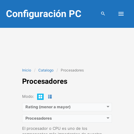
Ir
Configuración PC
Men
al
contenido
princ
Litografía:
14 nm
Número de núcleos:
8
RAM Máxima compatible:
64 GB
Velocidad base:
4 GHz
TDP:
127 W
Ver detalles →
Inicio
Catalogo
Procesadores
Procesadores
Modo:
Rating (menor a mayor)
Procesadores
El procesador o CPU es uno de los
componentes más importantes de nuestro