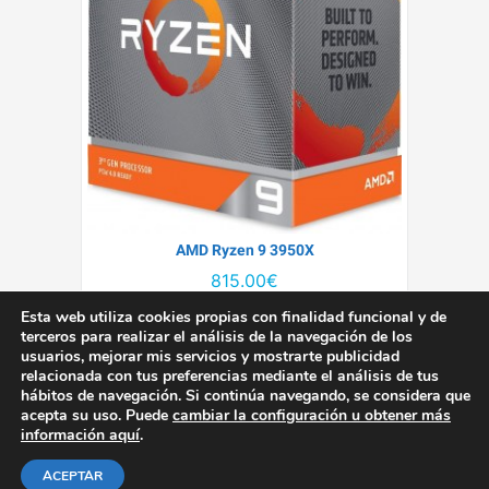
AMD Ryzen 9 3950X
815.00€
Añadir para comparar
Esta web utiliza cookies propias con finalidad funcional y de
terceros para realizar el análisis de la navegación de los
usuarios, mejorar mis servicios y mostrarte publicidad
relacionada con tus preferencias mediante el análisis de tus
hábitos de navegación. Si continúa navegando, se considera que
© Copyright 2026 · Todos los derechos reservados · Diseñada
acepta su uso. Puede
cambiar la configuración u obtener más
por
Profesional Review
información aquí
.
Aviso Legal
|
Política de privacidad
|
Política de cookies
ACEPTAR