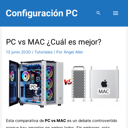
Ir
Configuración PC
Men
al
contenido
princ
PC vs MAC ¿Cuál es mejor?
13 junio 2020
/
Tutoriales
/ Por
Ángel Aller
Esta comparativa de
PC vs MAC
es un debate controvertido
porque hay amantes en ambos lados. Sin embargo, esta